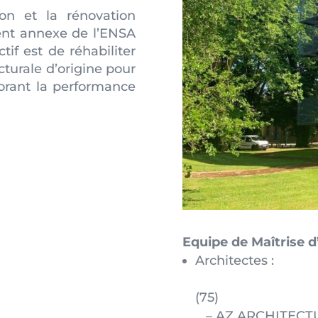
ion et la rénovation
ent annexe de l’ENSA
tif est de réhabiliter
cturale d’origine pour
orant la performance
Equipe de Maîtrise d
Arch
– Patric
(
– AZ ARCHITECTUR