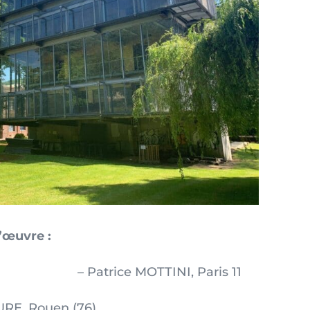
’œuvre :
itectes :
e MOTTINI, Paris 11
75)
E, Rouen (76)